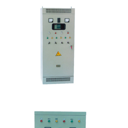
YB系列变频恒压(变)压控制柜
泵专用控制柜的产品概述： 选用名牌低压电器和传感装置—工作稳定可靠 控
序化，实现多功能控制—控制方式灵活 设计简单清楚，控制精度高—抗干拢能力