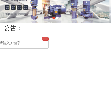
公告：
全部
消防泵
GDL立式多级管道泵
管道离心泵
多级离心泵
排污泵
气压罐
给水设备
水泵控制器
离心泵
隔膜泵
真空泵
齿轮泵
旋涡泵
污水提升器
IHF氟塑料衬里化工泵