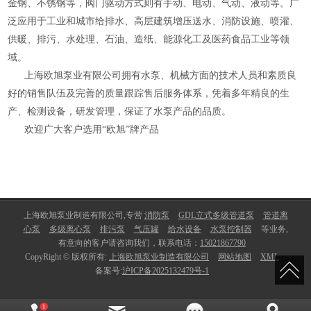
金钢、不锈钢等，阀门驱动方式则有手动、电动、气动、液动等。广
泛应用于工业和城市给排水、高层建筑增压送水、消防设施、喷灌、
供暖、排污、水处理、石油、造纸、能源化工及医药食品工业等领
域。
上海欧旭泵业有限公司拥有水泵、机械方面的技术人员和素质良
好的销售队伍及完善的质量跟踪售后服务体系，凭着多年精良的生
产、检测设备，研发管理，保证了水泵产品的品质。
欢迎广大客户选用“欧旭”牌产品
上海欧旭泵业制造有限公司,专营
消防泵
GDL立式多级管道泵
管道离
心泵
多级离心泵
排污泵
气压罐
给水设备
水泵控制器
等业务,
有意向的客户请咨询我们，联系电话：
15021867790
CopyRight © 版权所有:
上海欧旭泵业制造有限公司
网站地图
XML
备案号:
沪ICP备2025132479号-1